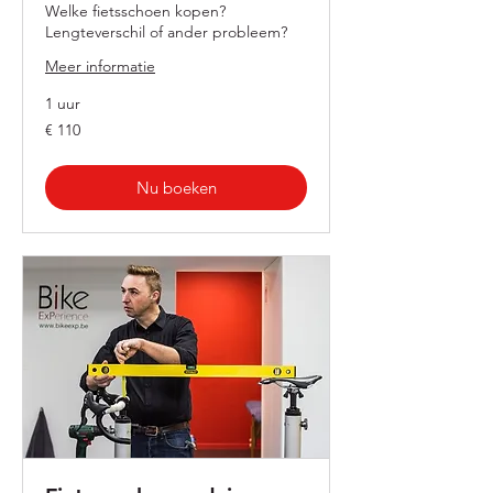
Welke fietsschoen kopen?
Lengteverschil of ander probleem?
Meer informatie
1 uur
110
€ 110
euro
Nu boeken