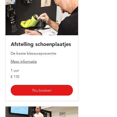
Afstelling schoenplaatjes
De beste blessurepreventie
Meer informatie
1 uur
110
€ 110
euro
Nu boeken