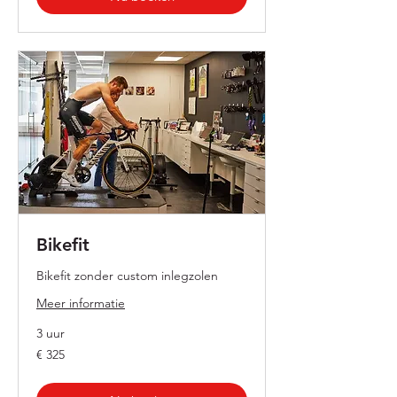
Bikefit
Bikefit zonder custom inlegzolen
Meer informatie
3 uur
325
€ 325
euro