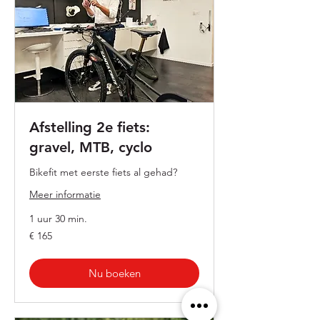
Afstelling 2e fiets:
gravel, MTB, cyclo
Bikefit met eerste fiets al gehad?
Meer informatie
1 uur 30 min.
165
€ 165
euro
Nu boeken