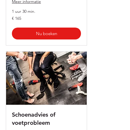
Meer informatie
1 uur 30 min.
165
€ 165
euro
Nu boeken
Schoenadvies of
voetprobleem