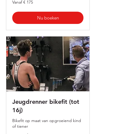
Vanaf
Vanaf € 175
175
euro
Nu boeken
Jeugdrenner bikefit (tot
16j)
Bikefit op maat van opgroeiend kind
of tiener