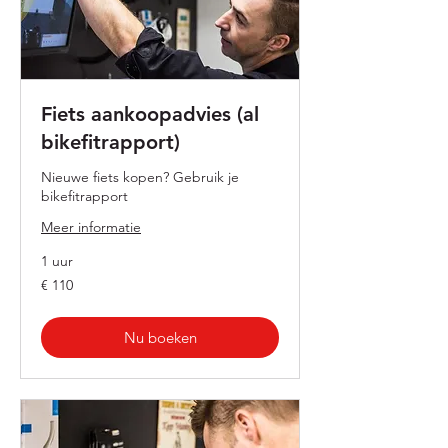
Fiets aankoopadvies (al
bikefitrapport)
Nieuwe fiets kopen? Gebruik je
bikefitrapport
Meer informatie
1 uur
110
€ 110
euro
Nu boeken