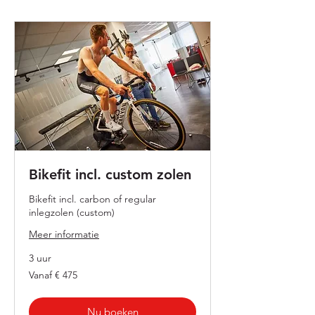
Bikefit incl. custom zolen
Bikefit incl. carbon of regular
inlegzolen (custom)
Meer informatie
3 uur
Vanaf
Vanaf € 475
475
euro
Nu boeken