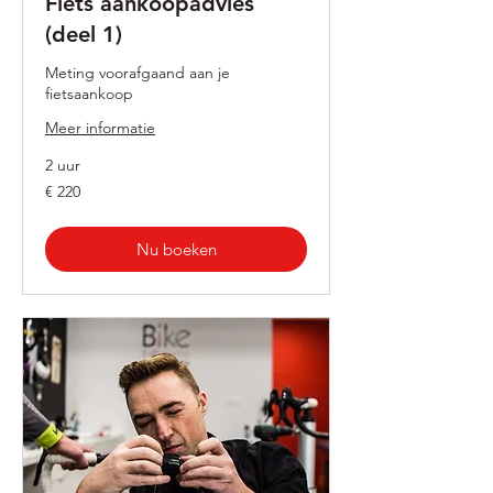
Fiets aankoopadvies
(deel 1)
Meting voorafgaand aan je
fietsaankoop
Meer informatie
2 uur
220
€ 220
euro
Nu boeken