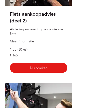
Fiets aankoopadvies
(deel 2)
Afstelling na levering van je nieuwe
fiets
Meer informatie
1 uur 30 min.
165
€ 165
euro
Nu boeken