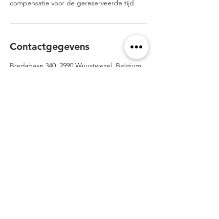
compensatie voor de gereserveerde tijd.
Contactgegevens
Bredabaan 340, 2990 Wuustwezel, Belgium
Jean Luc de Meyer
info@jldm.be
+32 33 34 16 86
Bredabaan 340
2990 Wuustwezel