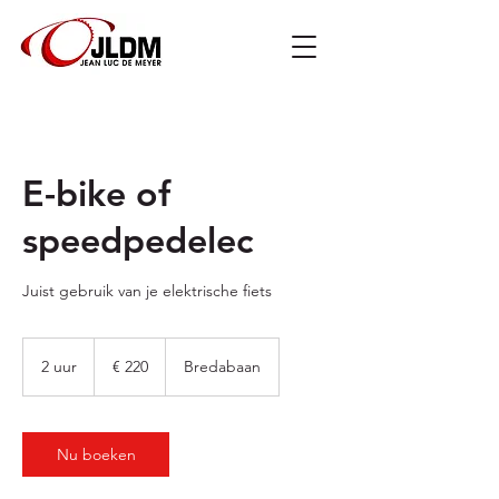
E-bike of
speedpedelec
Juist gebruik van je elektrische fiets
220
euro
2 uur
2
€ 220
Bredabaan
u
u
r
Nu boeken