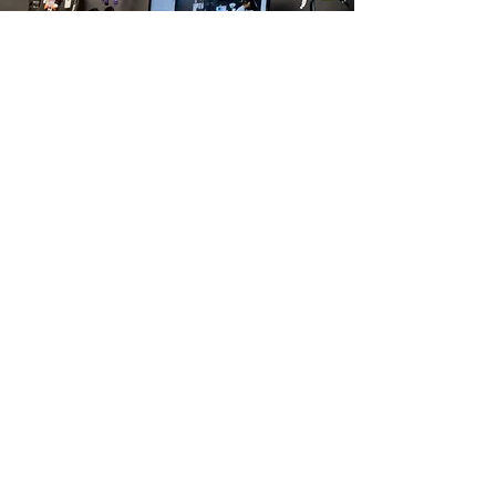
Workshop of lezing
op maat
Zou je graag op jouw club,
trainingsstage of in jouw zaak een
specifiek onderwerp (bvb.